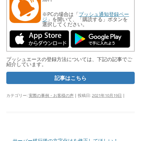
※PCの場合は「
プッシュ通知登録ペー
ジ
」を開いて、「購読する」ボタンを
選択してください。
プッシュエースの登録方法については、下記の記事でご
紹介しています。
記事はこちら
カテゴリー:
実際の事例・お客様の声
| 投稿日:
2021年10月19日
|
投
←
サーバー移行後の文字化けを修正してほしい！