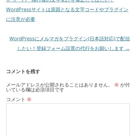
稿
WordPressサイトは原因となる文字コードやプラグイン
ナ
に注意が必要
ビ
ゲ
WordPressにメルマガをプラグイン(日本語対応)で配信
ー
したい！登録フォーム設置の代行をお願いします
→
シ
ョ
コメントを残す
ン
メールアドレスが公開されることはありません。
※
が付
いている欄は必須項目です
コメント
※