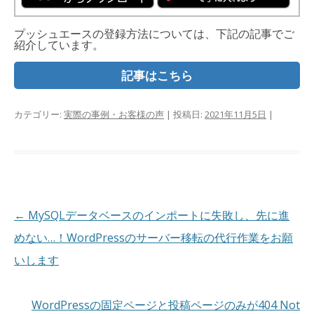
プッシュエースの登録方法については、下記の記事でご
紹介しています。
記事はこちら
カテゴリー:
実際の事例・お客様の声
| 投稿日:
2021年11月5日
|
投
←
MySQLデータベースのインポートに失敗し、先に進
稿
めない…！WordPressのサーバー移転の代行作業をお願
ナ
いします
ビ
ゲ
WordPressの固定ページと投稿ページのみが404 Not