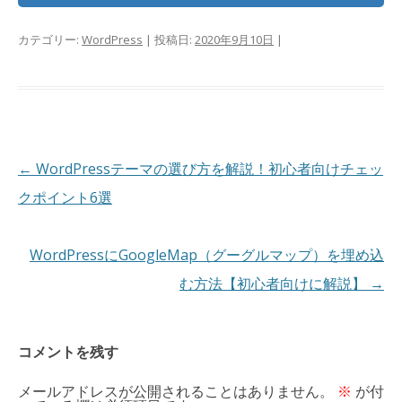
カテゴリー:
WordPress
| 投稿日:
2020年9月10日
|
投
←
WordPressテーマの選び方を解説！初心者向けチェッ
稿
クポイント6選
ナ
ビ
WordPressにGoogleMap（グーグルマップ）を埋め込
ゲ
む方法【初心者向けに解説】
→
ー
シ
コメントを残す
ョ
メールアドレスが公開されることはありません。
※
が付
ン