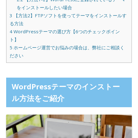
をインストールしたい場合
3
【方法2】FTPソフトを使ってテーマをインストールす
る方法
4
WordPressテーマの選び方【6つのチェックポイン
ト】
5
ホームページ運営でお悩みの場合は、弊社にご相談く
ださい
WordPressテーマのインストー
ル方法をご紹介