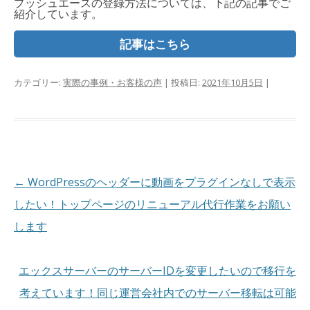
プッシュエースの登録方法については、下記の記事でご
紹介しています。
記事はこちら
カテゴリー:
実際の事例・お客様の声
| 投稿日:
2021年10月5日
|
投
←
WordPressのヘッダーに動画をプラグインなしで表示
稿
したい！トップページのリニューアル代行作業をお願い
ナ
します
ビ
ゲ
エックスサーバーのサーバーIDを変更したいので移行を
ー
考えています！同じ運営会社内でのサーバー移転は可能