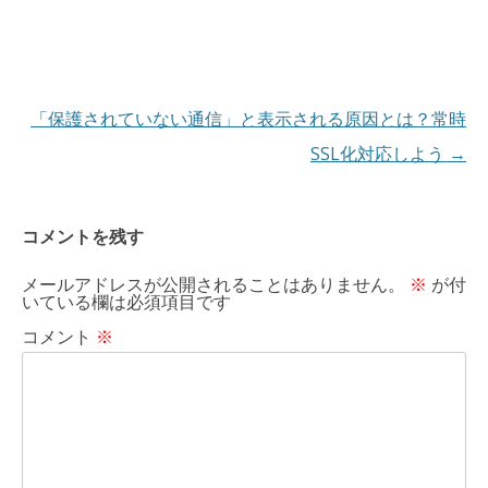
投
稿
「保護されていない通信」と表示される原因とは？常時
ナ
SSL化対応しよう
→
ビ
ゲ
コメントを残す
ー
メールアドレスが公開されることはありません。
※
が付
シ
いている欄は必須項目です
ョ
コメント
※
ン