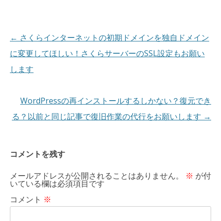
投
←
さくらインターネットの初期ドメインを独自ドメイン
稿
に変更してほしい！さくらサーバーのSSL設定もお願い
ナ
します
ビ
ゲ
WordPressの再インストールするしかない？復元でき
ー
る？以前と同じ記事で復旧作業の代行をお願いします
→
シ
ョ
コメントを残す
ン
メールアドレスが公開されることはありません。
※
が付
いている欄は必須項目です
コメント
※